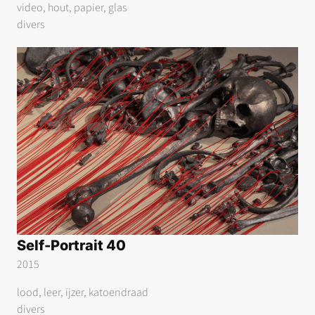
video, hout, papier, glas
divers
Self-Portrait 40
2015
lood, leer, ijzer, katoendraad
divers