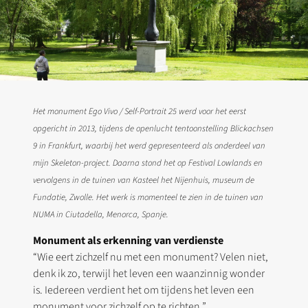
Het monument Ego Vivo / Self-Portrait 25 werd voor het eerst
opgericht in 2013, tijdens de openlucht tentoonstelling Blickachsen
9 in Frankfurt, waarbij het werd gepresenteerd als onderdeel van
mijn Skeleton-project. Daarna stond het op Festival Lowlands en
vervolgens in de tuinen van Kasteel het Nijenhuis, museum de
Fundatie, Zwolle. Het werk is momenteel te zien in de tuinen van
NUMA in Ciutadella, Menorca, Spanje.
Monument als erkenning van verdienste
“Wie eert zichzelf nu met een monument? Velen niet,
denk ik zo, terwijl het leven een waanzinnig wonder
is. Iedereen verdient het om tijdens het leven een
monument voor zichzelf op te richten.”