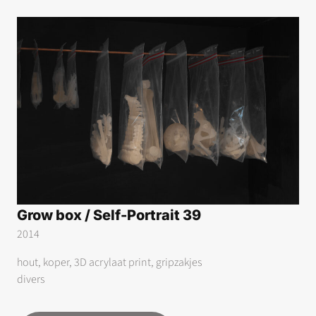
Grow box / Self-Portrait 39
2014
hout, koper, 3D acrylaat print, gripzakjes
divers