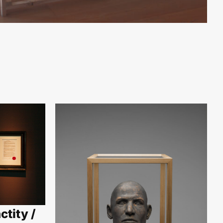
ctity /