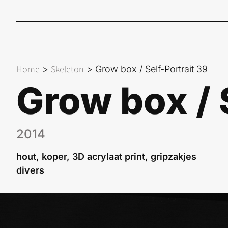
Home
Skeleton
>
>
Grow box / Self-Portrait 39
Grow box / 
2014
hout, koper, 3D acrylaat print, gripzakjes
divers