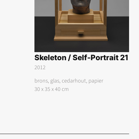
Skeleton / Self-Portrait 21
2012
brons, glas, cedarhout, papier
30 x 35 x 40 cm