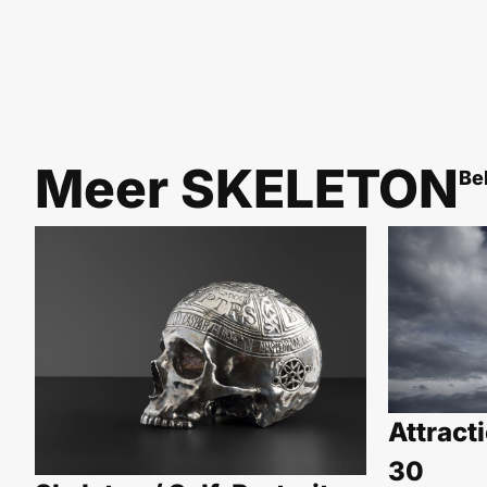
Meer
SKELETON
Be
Attracti
30