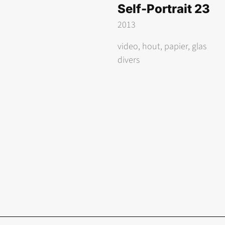
Self-Portrait 23
2013
video, hout, papier, glas
divers