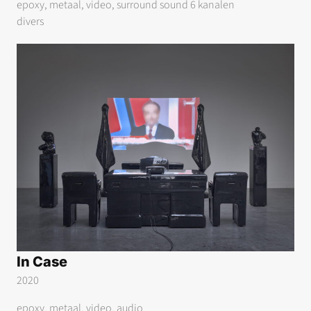
epoxy, metaal, video, surround sound 6 kanalen
divers
In Case
2020
epoxy, metaal, video, audio