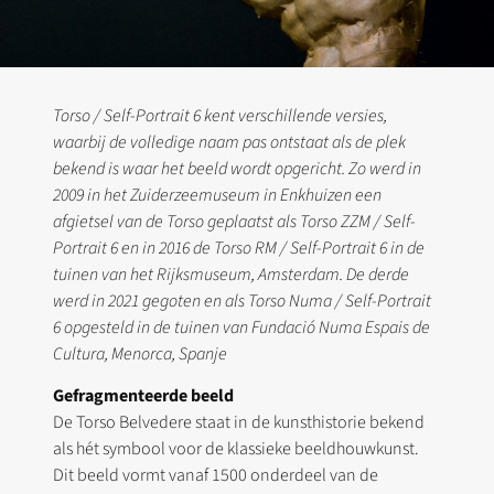
Torso / Self-Portrait 6 kent verschillende versies,
waarbij de volledige naam pas ontstaat als de plek
bekend is waar het beeld wordt opgericht. Zo werd in
2009 in het Zuiderzeemuseum in Enkhuizen een
afgietsel van de Torso geplaatst als Torso ZZM / Self-
Portrait 6 en in 2016 de Torso RM / Self-Portrait 6 in de
tuinen van het Rijksmuseum, Amsterdam. De derde
werd in 2021 gegoten en als Torso Numa / Self-Portrait
6 opgesteld in de tuinen van Fundació Numa Espais de
Cultura, Menorca, Spanje
Gefragmenteerde beeld
De Torso Belvedere staat in de kunsthistorie bekend
als hét symbool voor de klassieke beeldhouwkunst.
Dit beeld vormt vanaf 1500 onderdeel van de