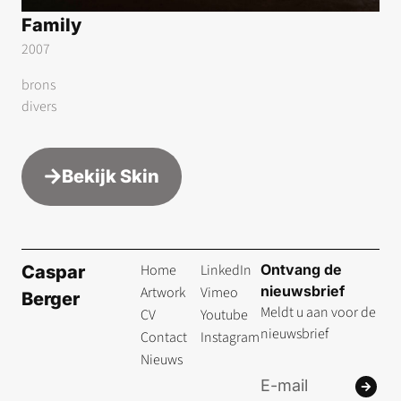
Family
2007
brons
divers
Bekijk
Skin
Home
LinkedIn
Ontvang de
Caspar
nieuwsbrief
Artwork
Vimeo
Berger
Meldt u aan voor de
CV
Youtube
nieuwsbrief
Contact
Instagram
Nieuws
Verze